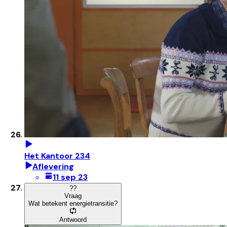
Het Kantoor 234
Aflevering
11 sep 23
?
?
Vraag
Wat betekent energietransitie?
Antwoord