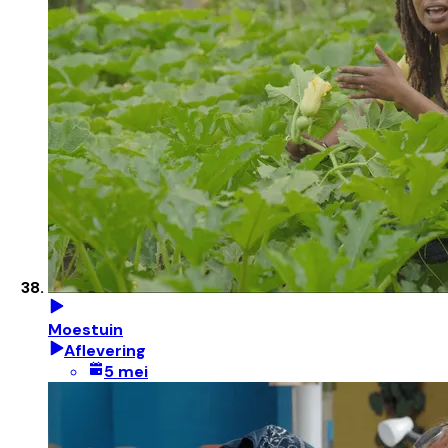
Moestuin
Aflevering
5 mei