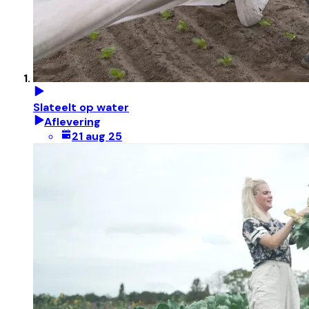
Slateelt op water
Aflevering
21 aug 25