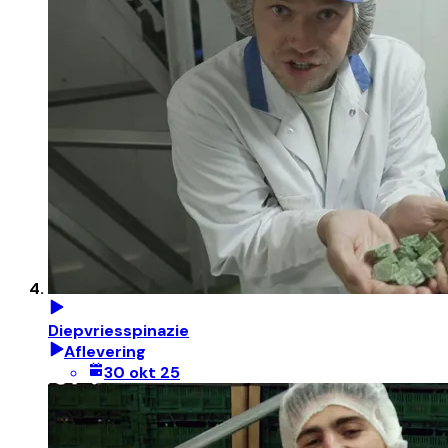
Diepvriesspinazie
Aflevering
30 okt 25