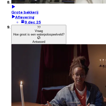
Grote bakkerij
Aflevering
9 dec 25
?
?
Vraag
Hoe groot is een waterpolospeelveld?
Antwoord