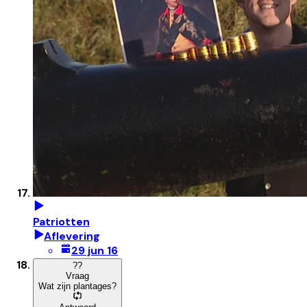
Patriotten
Aflevering
29 jun 16
?
?
Vraag
Wat zijn plantages?