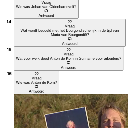
Vraag
Wie was Johan van Oldenbarnevelt?
Antwoord
?
?
Vraag
Wat wordt bedoeld met het Bourgondische rijk in de tijd van
Maria van Bourgondië?
Antwoord
?
?
Vraag
Wat voor werk deed Anton de Kom in Suriname voor arbeiders?
Antwoord
?
?
Vraag
Wie was Anton de Kom?
Antwoord