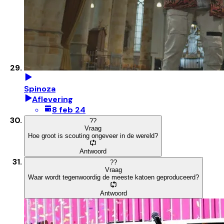
Spinoza
Aflevering
8 feb 24
?
?
Vraag
Hoe groot is scouting ongeveer in de wereld?
Antwoord
?
?
Vraag
Waar wordt tegenwoordig de meeste katoen geproduceerd?
Antwoord