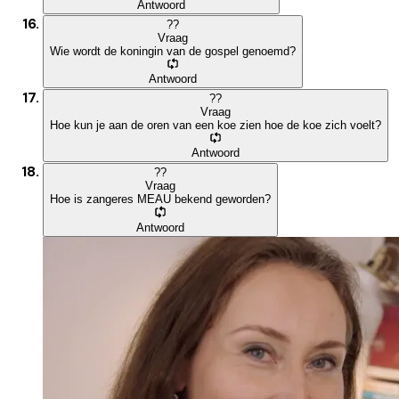
Antwoord
?
?
Vraag
Wie wordt de koningin van de gospel genoemd?
Antwoord
?
?
Vraag
Hoe kun je aan de oren van een koe zien hoe de koe zich voelt?
Antwoord
?
?
Vraag
Hoe is zangeres MEAU bekend geworden?
Antwoord