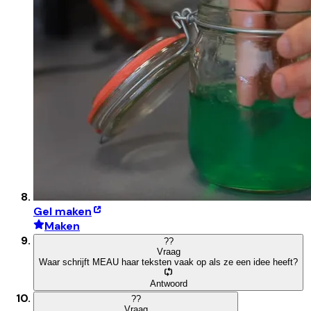
Gel maken
Maken
?
?
Vraag
Waar schrijft MEAU haar teksten vaak op als ze een idee heeft?
Antwoord
?
?
Vraag