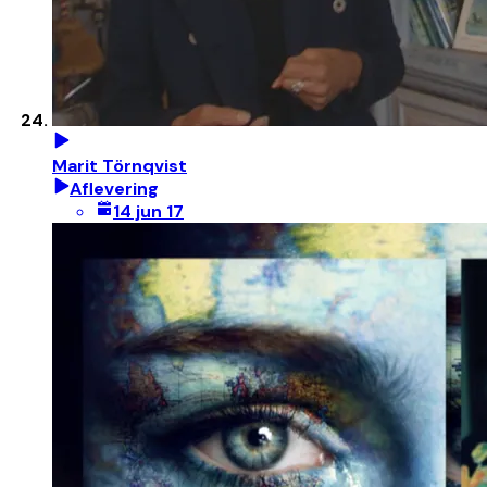
Marit Törnqvist
Aflevering
14 jun 17