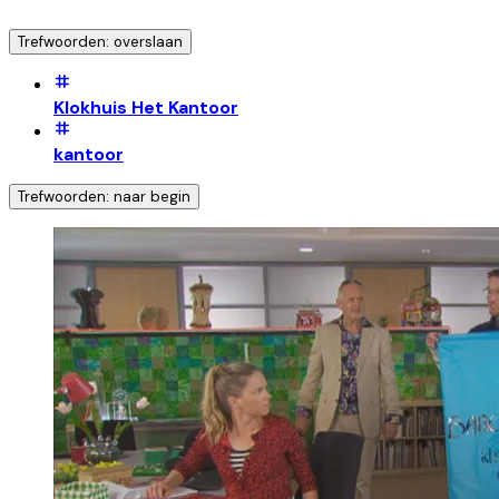
Trefwoorden: overslaan
Klokhuis Het Kantoor
kantoor
Trefwoorden: naar begin