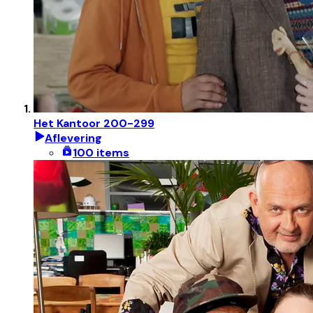
Het Kantoor 200-299
Aflevering
100 items