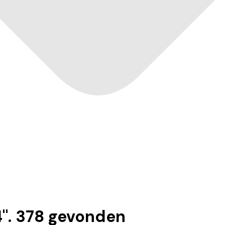
4
".
378
gevonden