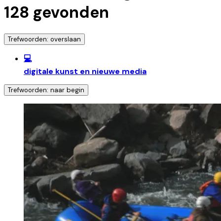
128
gevonden
Trefwoorden: overslaan
💻
digitale kunst en nieuwe media
Trefwoorden: naar begin