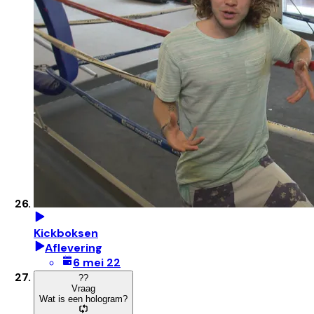
Kickboksen
Aflevering
6 mei 22
?
?
Vraag
Wat is een hologram?