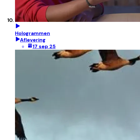
Hologrammen
Aflevering
17 sep 25