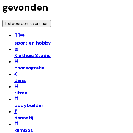
gevonden
Trefwoorden: overslaan
🏃‍♀️‍➡️
sport en hobby
🍏
Klokhuis Studio
choreografie
💃
dans
ritme
bodybuilder
💃
dansstijl
klimbos