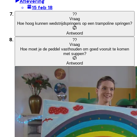
Aflevering
15 feb 18
?
?
Vraag
Hoe hoog kunnen wedstrijdspringers op een trampoline springen?
Antwoord
?
?
Vraag
Hoe moet je de peddel vasthouden om goed vooruit te komen
met suppen?
Antwoord