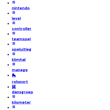
nintendo
level
controller
teamspel
speluitleg
klimhal
manege
🛼
rolsport
👯
dansgroep
kilometer