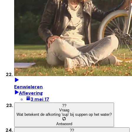
Eenwieleren
Aflevering
3 mei 17
?
?
Vraag
Wat betekent de afkorting 'sup' bij suppen op het water?
Antwoord
?
?