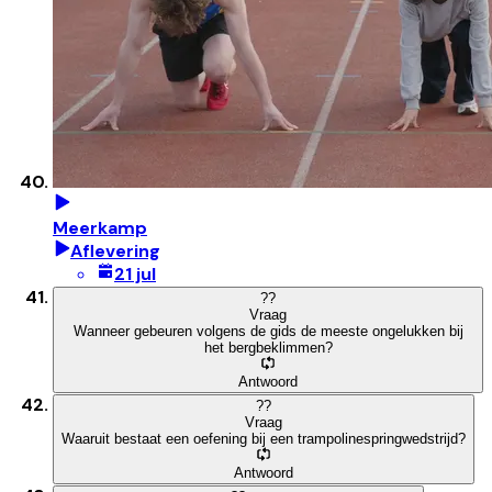
Meerkamp
Aflevering
21 jul
?
?
Vraag
Wanneer gebeuren volgens de gids de meeste ongelukken bij
het bergbeklimmen?
Antwoord
?
?
Vraag
Waaruit bestaat een oefening bij een trampolinespringwedstrijd?
Antwoord