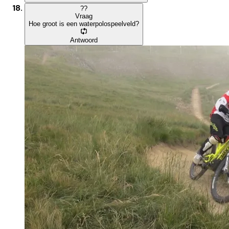
?
?
Vraag
Hoe groot is een waterpolospeelveld?
Antwoord