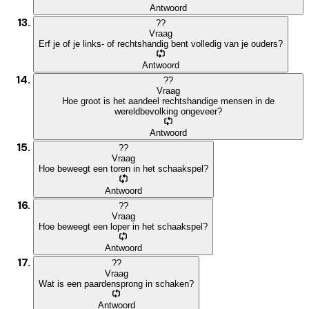
Antwoord
?
?
Vraag
Erf je of je links- of rechtshandig bent volledig van je ouders?
Antwoord
?
?
Vraag
Hoe groot is het aandeel rechtshandige mensen in de
wereldbevolking ongeveer?
Antwoord
?
?
Vraag
Hoe beweegt een toren in het schaakspel?
Antwoord
?
?
Vraag
Hoe beweegt een loper in het schaakspel?
Antwoord
?
?
Vraag
Wat is een paardensprong in schaken?
Antwoord