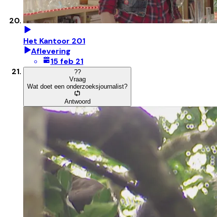
Het Kantoor 201
Aflevering
15 feb 21
?
?
Vraag
Wat doet een onderzoeksjournalist?
Antwoord