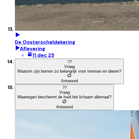
De Oosterscheldekering
Aflevering
11 dec 25
?
?
Vraag
Waarom zijn bomen zo belangrijk voor mensen en dieren?
Antwoord
?
?
Vraag
Waartegen beschermt de huid het lichaam allemaal?
Antwoord