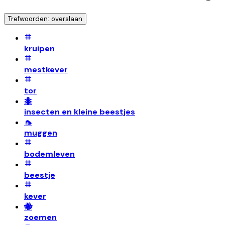
Trefwoorden: overslaan
kruipen
mestkever
tor
🐜
insecten en kleine beestjes
🦟
muggen
bodemleven
beestje
kever
🐝
zoemen