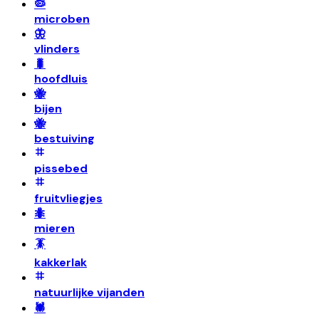
🦠
microben
🦋
vlinders
🐛
hoofdluis
🐝
bijen
🐝
bestuiving
pissebed
fruitvliegjes
🐜
mieren
🪳
kakkerlak
natuurlijke vijanden
🕷️