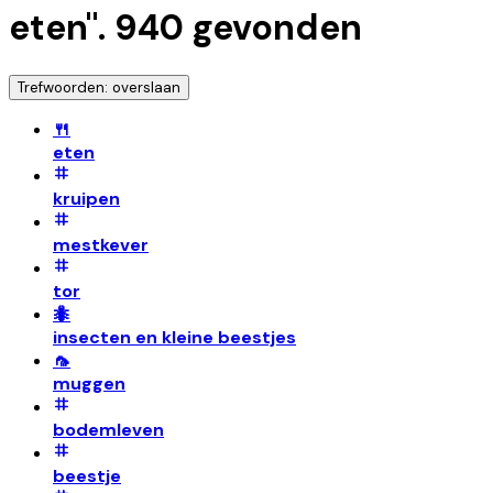
eten
".
940
gevonden
Trefwoorden: overslaan
🍴
eten
kruipen
mestkever
tor
🐜
insecten en kleine beestjes
🦟
muggen
bodemleven
beestje