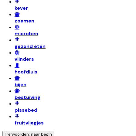
kever
🐝
zoemen
🦠
microben
gezond eten
🦋
vlinders
🐛
hoofdluis
🐝
bijen
🐝
bestuiving
pissebed
fruitvliegjes
Trefwoorden: naar begin