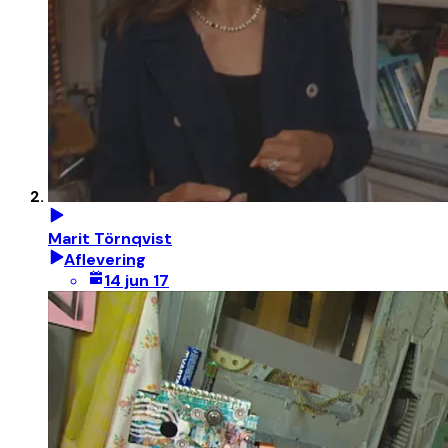
Marit Törnqvist
Aflevering
14 jun 17