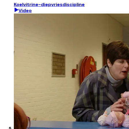
Koelvitrine-diepvriesdiscipline
Video