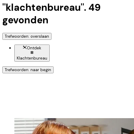
"
klachtenbureau
".
49
gevonden
Trefwoorden: overslaan
Ontdek
Klachtenbureau
Trefwoorden: naar begin
Ontdek nog meer!
Klik op het trefwoord voor meer onderwerpen