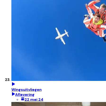
Wingsuitvliegen
Aflevering
22 mei 24