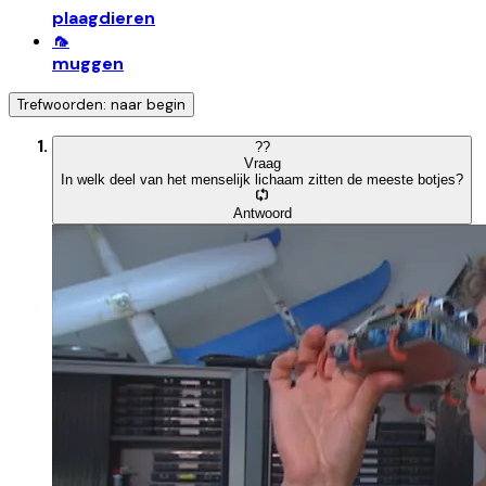
plaagdieren
🦟
muggen
Trefwoorden: naar begin
?
?
Vraag
In welk deel van het menselijk lichaam zitten de meeste botjes?
Antwoord