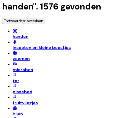
handen
".
1576
gevonden
Trefwoorden: overslaan
👐
handen
🐜
insecten en kleine beestjes
🐝
zoemen
🦠
microben
tor
pissebed
fruitvliegjes
🐝
bijen