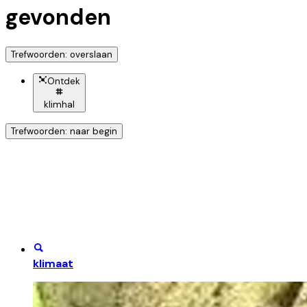
gevonden
Trefwoorden: overslaan
Ontdek
klimhal
Trefwoorden: naar begin
Ontdek nog meer!
Klik op het trefwoord voor meer onderwerpen
klimaat