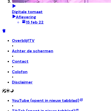
Digitale tomaat
Aflevering
15 feb 22
OverblijfTV
•
Achter de schermen
•
Contact
•
Colofon
•
Disclaimer
YouTube
(opent in nieuw tabblad)
•
TikTok
(opent in nieuw tabblad)