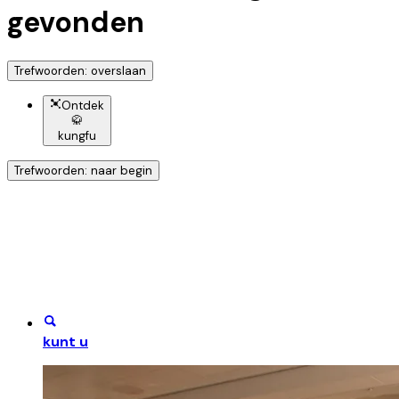
gevonden
Trefwoorden: overslaan
Ontdek
🥋
kungfu
Trefwoorden: naar begin
Ontdek nog meer!
Klik op het trefwoord voor meer onderwerpen
kunt u