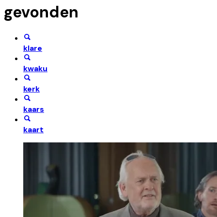
gevonden
klare
kwaku
kerk
kaars
kaart