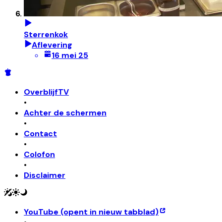
Sterrenkok
Aflevering
16 mei 25
OverblijfTV
•
Achter de schermen
•
Contact
•
Colofon
•
Disclaimer
YouTube
(opent in nieuw tabblad)