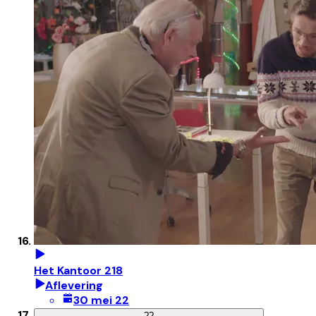
Het Kantoor 218
Aflevering
30 mei 22
?
?