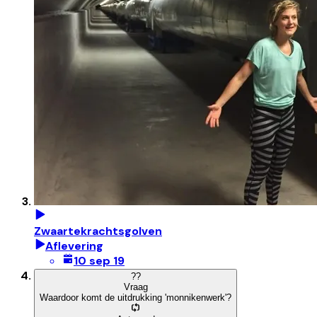
Zwaartekrachtsgolven
Aflevering
10 sep 19
?
?
Vraag
Waardoor komt de uitdrukking 'monnikenwerk'?