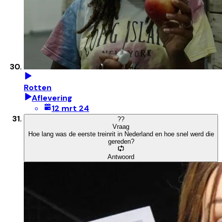
Rotten
Aflevering
12 mrt 24
?
?
Vraag
Hoe lang was de eerste treinrit in Nederland en hoe snel werd die
gereden?
Antwoord