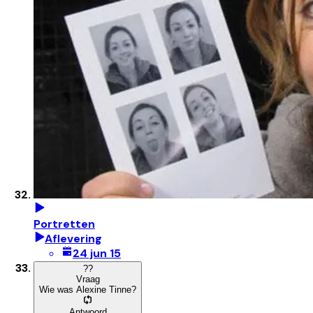
Portretten
Aflevering
24 jun 15
?
?
Vraag
Wie was Alexine Tinne?
Antwoord