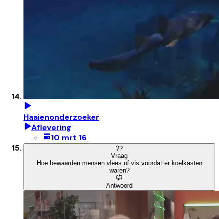
Haaienonderzoeker
Aflevering
10 mrt 16
?
?
Vraag
Hoe bewaarden mensen vlees of vis voordat er koelkasten
waren?
Antwoord