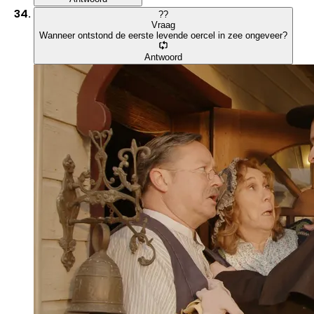
?
?
Vraag
Wanneer ontstond de eerste levende oercel in zee ongeveer?
Antwoord