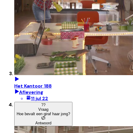
Het Kantoor 188
Aflevering
11 jul 22
?
?
Vraag
Hoe bevalt een giraf haar jong?
Antwoord