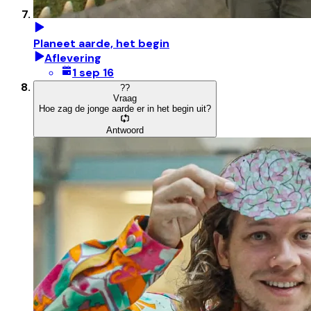
Planeet aarde, het begin
Aflevering
1 sep 16
?
?
Vraag
Hoe zag de jonge aarde er in het begin uit?
Antwoord