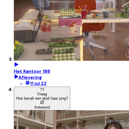
Het Kantoor 188
Aflevering
11 jul 22
?
?
Vraag
Hoe bevalt een giraf haar jong?
Antwoord