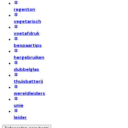
regenton
vegetarisch
voetafdruk
bespaartips
hergebruiken
dubbelglas
thuisbatterij
wereldleiders
unie
leider