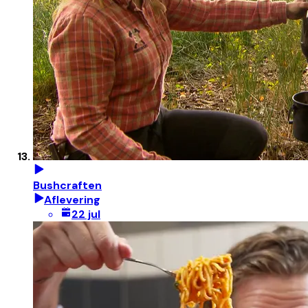
Bushcraften
Aflevering
22 jul