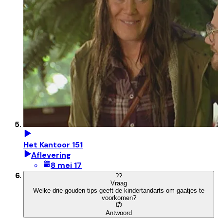
Het Kantoor 151
Aflevering
8 mei 17
?
?
Vraag
Welke drie gouden tips geeft de kindertandarts om gaatjes te
voorkomen?
Antwoord