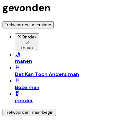
gevonden
Trefwoorden: overslaan
Ontdek
🌙
maan
🌙
manen
Dat Kan Toch Anders man
Boze man
⚧️
gender
Trefwoorden: naar begin
Ontdek nog meer!
Klik op het trefwoord voor meer onderwerpen