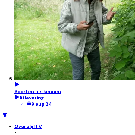
Soorten herkennen
Aflevering
9 aug 24
OverblijfTV
•