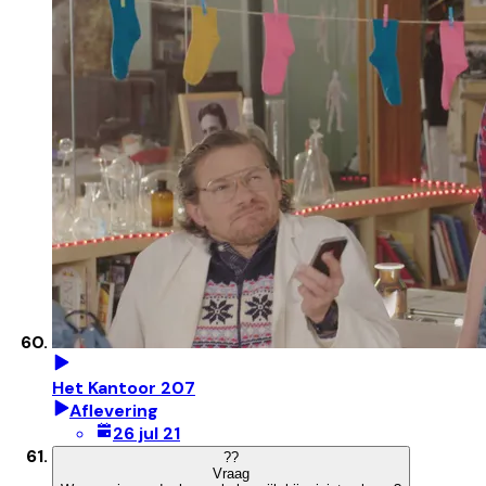
Het Kantoor 207
Aflevering
26 jul 21
?
?
Vraag