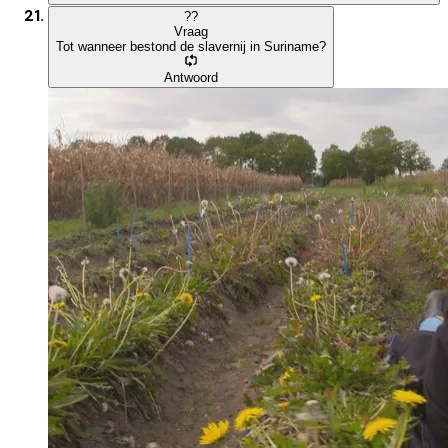
?
?
Vraag
Tot wanneer bestond de slavernij in Suriname?
Antwoord