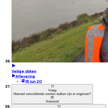
Veilige dijken
Aflevering
18 jun 20
?
?
Vraag
Hoeveel verschillende soorten wolken zijn er ongeveer?
Antwoord
?
?