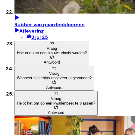
Rubber van paardenbloemen
Aflevering
3 jul 25
?
?
Vraag
Hoe oud kan een blauwe vinvis worden?
Antwoord
?
?
Vraag
Wanneer zijn chips ongeveer uitgevonden?
Antwoord
?
?
Vraag
Helpt het om op een kwallenbeet te plassen?
Antwoord