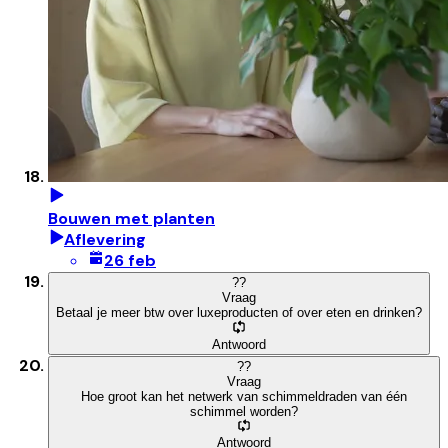
Bouwen met planten
Aflevering
26 feb
?
?
Vraag
Betaal je meer btw over luxeproducten of over eten en drinken?
Antwoord
?
?
Vraag
Hoe groot kan het netwerk van schimmeldraden van één
schimmel worden?
Antwoord