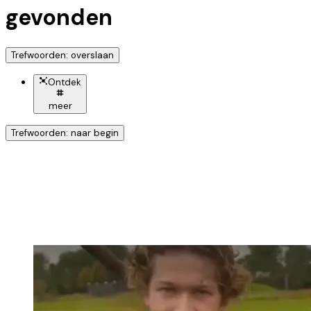
gevonden
Trefwoorden: overslaan
Ontdek
meer
Trefwoorden: naar begin
Ontdek nog meer!
Klik op het trefwoord voor meer onderwerpen