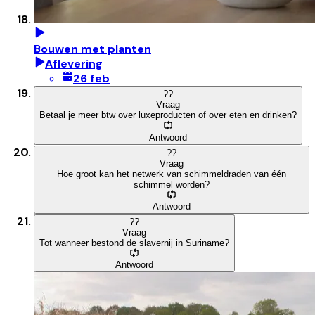
Bouwen met planten
Aflevering
26 feb
?
?
Vraag
Betaal je meer btw over luxeproducten of over eten en drinken?
Antwoord
?
?
Vraag
Hoe groot kan het netwerk van schimmeldraden van één
schimmel worden?
Antwoord
?
?
Vraag
Tot wanneer bestond de slavernij in Suriname?
Antwoord