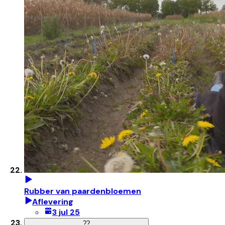
Rubber van paardenbloemen
Aflevering
3 jul 25
?
?