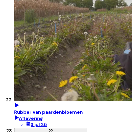
Rubber van paardenbloemen
Aflevering
3 jul 25
?
?