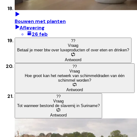
Bouwen met planten
Aflevering
26 feb
?
?
Vraag
Betaal je meer btw over luxeproducten of over eten en drinken?
Antwoord
?
?
Vraag
Hoe groot kan het netwerk van schimmeldraden van één
schimmel worden?
Antwoord
?
?
Vraag
Tot wanneer bestond de slavernij in Suriname?
Antwoord