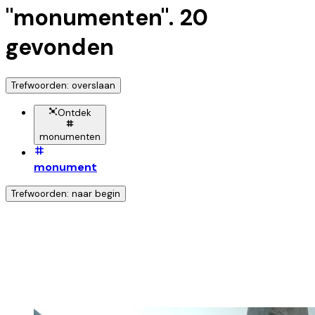
"
monumenten
".
20
gevonden
Trefwoorden: overslaan
Ontdek
monumenten
monument
Trefwoorden: naar begin
Ontdek nog meer!
Klik op het trefwoord voor meer onderwerpen