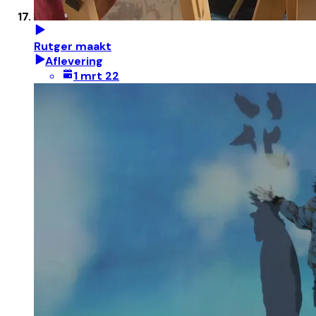
Rutger maakt
Aflevering
1 mrt 22