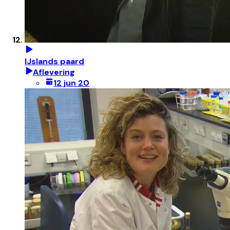
IJslands paard
Aflevering
12 jun 20