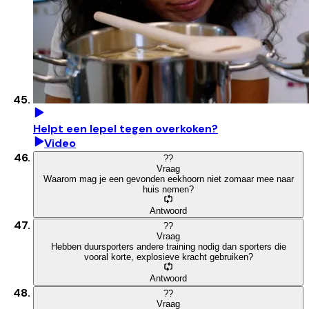
Helpt een lepel tegen overkoken?
Video
?
?
Vraag
Waarom mag je een gevonden eekhoorn niet zomaar mee naar
huis nemen?
Antwoord
?
?
Vraag
Hebben duursporters andere training nodig dan sporters die
vooral korte, explosieve kracht gebruiken?
Antwoord
?
?
Vraag