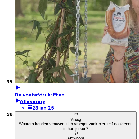
De voetafdruk: Eten
Aflevering
23 jan 25
?
?
Vraag
Waarom konden vrouwen zich vroeger vaak niet zelf aankleden
in hun jurken?
Antwoord