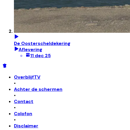
De Oosterscheldekering
Aflevering
11 dec 25
OverblijfTV
•
Achter de schermen
•
Contact
•
Colofon
•
Disclaimer