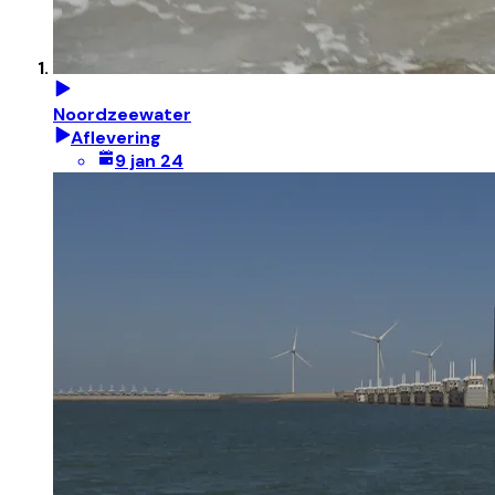
Noordzeewater
Aflevering
9 jan 24