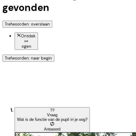
gevonden
Trefwoorden: overslaan
Ontdek
👀
ogen
Trefwoorden: naar begin
Ontdek nog meer!
Klik op het trefwoord voor meer onderwerpen
?
?
Vraag
Wat is de functie van de pupil in je oog?
Antwoord