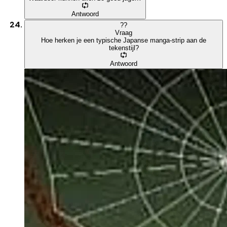
Antwoord
?
?
Vraag
Hoe herken je een typische Japanse manga-strip aan de
tekenstijl?
Antwoord