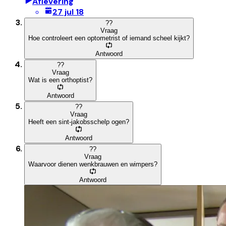
Aflevering
27 jul 18
?
?
Vraag
Hoe controleert een optometrist of iemand scheel kijkt?
Antwoord
?
?
Vraag
Wat is een orthoptist?
Antwoord
?
?
Vraag
Heeft een sint-jakobsschelp ogen?
Antwoord
?
?
Vraag
Waarvoor dienen wenkbrauwen en wimpers?
Antwoord