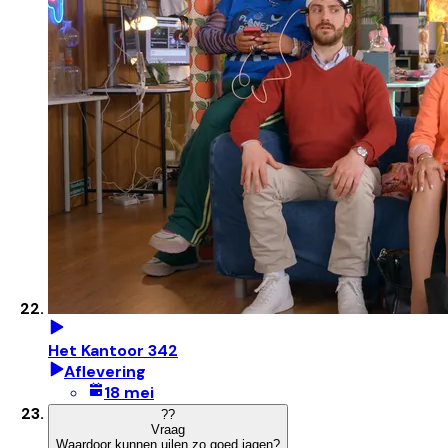
Het Kantoor 342
Aflevering
18 mei
?
?
Vraag
Waardoor kunnen uilen zo goed jagen?