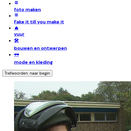
foto maken
Fake it till you make it
🔥
vuur
🛠️
bouwen en ontwerpen
🕶️
mode en kleding
Trefwoorden: naar begin