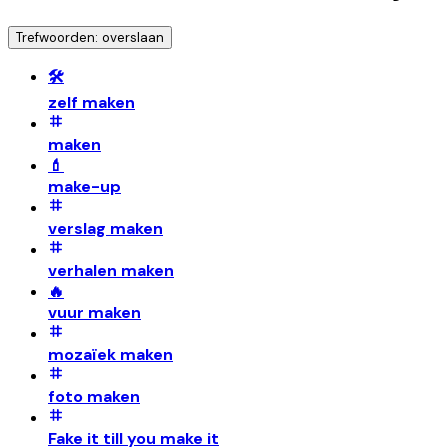
Trefwoorden: overslaan
🛠️
zelf maken
maken
💄
make-up
verslag maken
verhalen maken
🔥
vuur maken
mozaïek maken
foto maken
Fake it till you make it