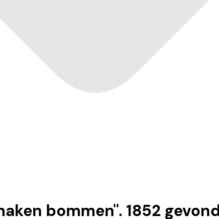
 maken bommen
".
1852
gevon