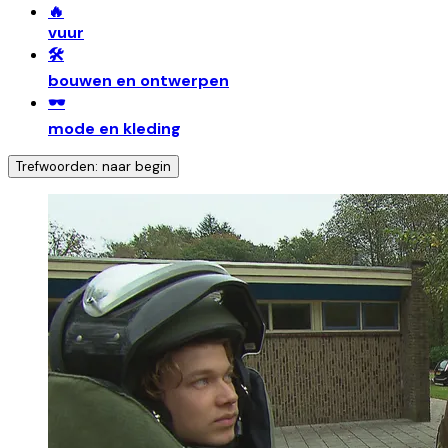
🔥
vuur
🛠️
bouwen en ontwerpen
🕶️
mode en kleding
Trefwoorden: naar begin