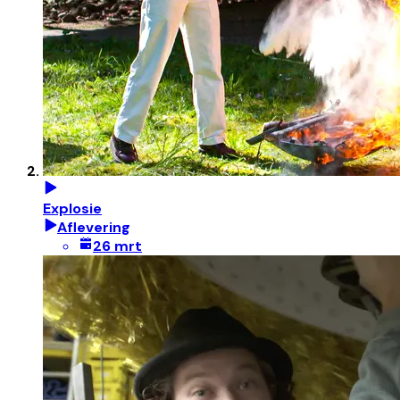
Explosie
Aflevering
26 mrt