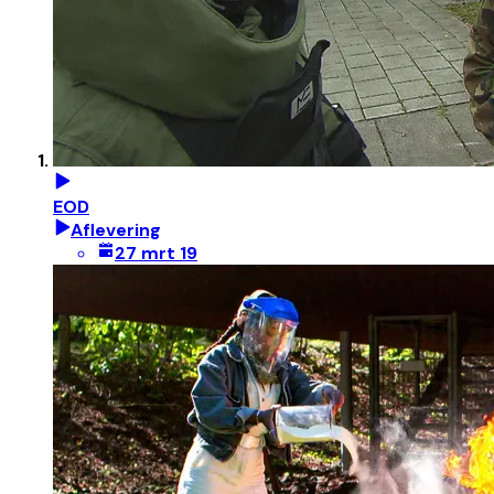
EOD
Aflevering
27 mrt 19