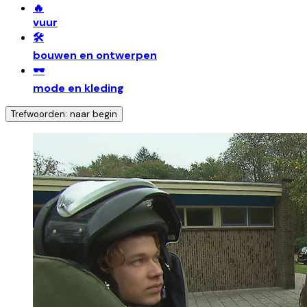
🔥
vuur
🛠️
bouwen en ontwerpen
🕶️
mode en kleding
Trefwoorden: naar begin