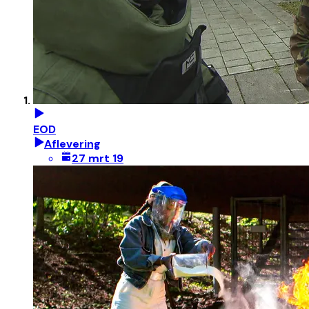
EOD
Aflevering
27 mrt 19