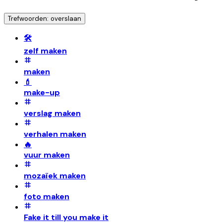
Trefwoorden: overslaan
🛠️
zelf maken
maken
💄
make-up
verslag maken
verhalen maken
🔥
vuur maken
mozaïek maken
foto maken
Fake it till you make it