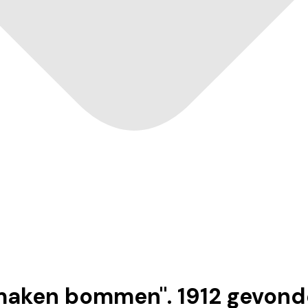
 maken bommen
".
1912
gevond