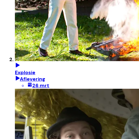
Explosie
Aflevering
26 mrt