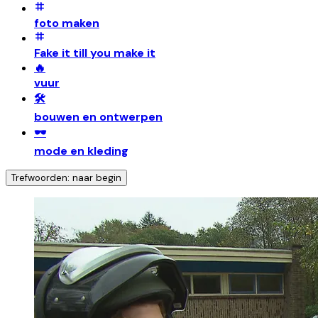
foto maken
Fake it till you make it
🔥
vuur
🛠️
bouwen en ontwerpen
🕶️
mode en kleding
Trefwoorden: naar begin