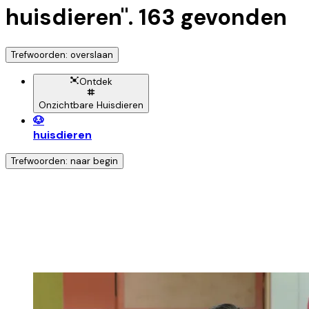
huisdieren
".
163
gevonden
Trefwoorden: overslaan
Ontdek
Onzichtbare Huisdieren
🐶
huisdieren
Trefwoorden: naar begin
Ontdek nog meer!
Klik op het trefwoord voor meer onderwerpen