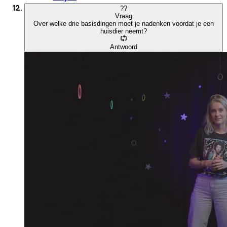
?
?
Vraag
Over welke drie basisdingen moet je nadenken voordat je een
huisdier neemt?
Antwoord