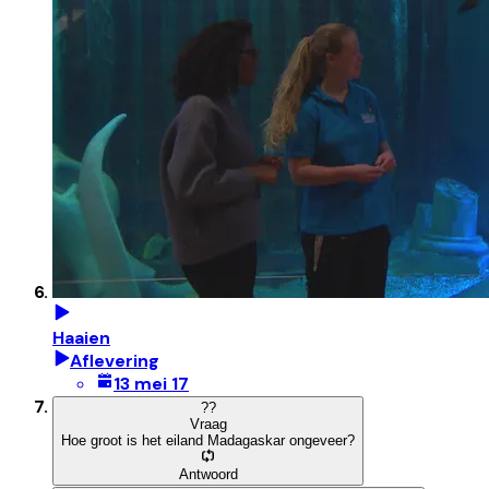
Haaien
Aflevering
13 mei 17
?
?
Vraag
Hoe groot is het eiland Madagaskar ongeveer?
Antwoord