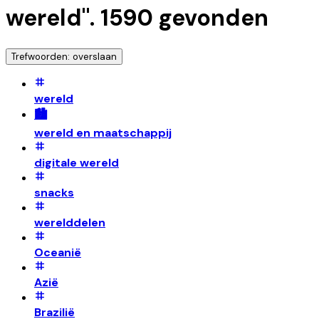
wereld
".
1590
gevonden
Trefwoorden: overslaan
wereld
🏙️
wereld en maatschappij
digitale wereld
snacks
werelddelen
Oceanië
Azië
Brazilië