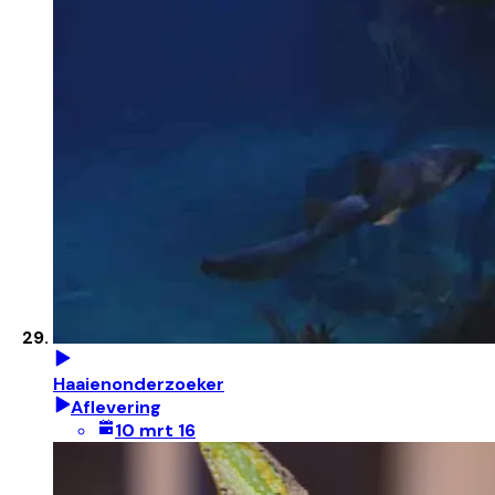
Haaienonderzoeker
Aflevering
10 mrt 16