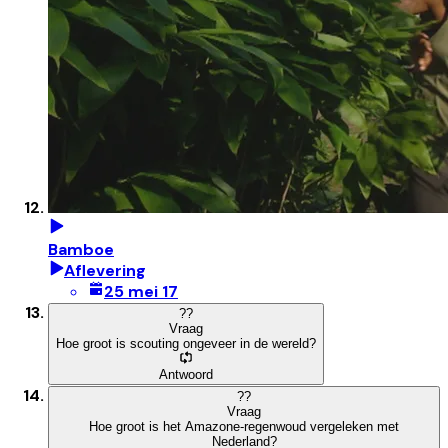
Bamboe
Aflevering
25 mei 17
?
?
Vraag
Hoe groot is scouting ongeveer in de wereld?
Antwoord
?
?
Vraag
Hoe groot is het Amazone-regenwoud vergeleken met
Nederland?