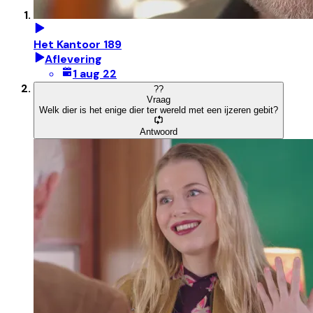
Het Kantoor 189
Aflevering
1 aug 22
?
?
Vraag
Welk dier is het enige dier ter wereld met een ijzeren gebit?
Antwoord