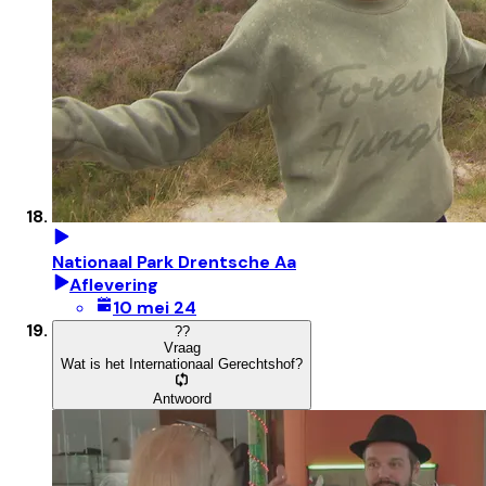
Nationaal Park Drentsche Aa
Aflevering
10 mei 24
?
?
Vraag
Wat is het Internationaal Gerechtshof?
Antwoord