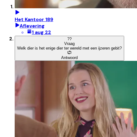
Het Kantoor 189
Aflevering
1 aug 22
?
?
Vraag
Welk dier is het enige dier ter wereld met een ijzeren gebit?
Antwoord