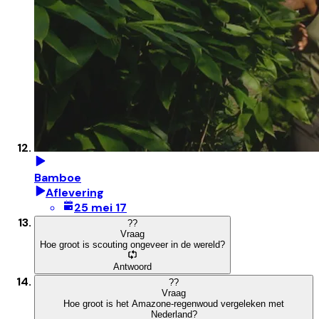
Bamboe
Aflevering
25 mei 17
?
?
Vraag
Hoe groot is scouting ongeveer in de wereld?
Antwoord
?
?
Vraag
Hoe groot is het Amazone-regenwoud vergeleken met
Nederland?