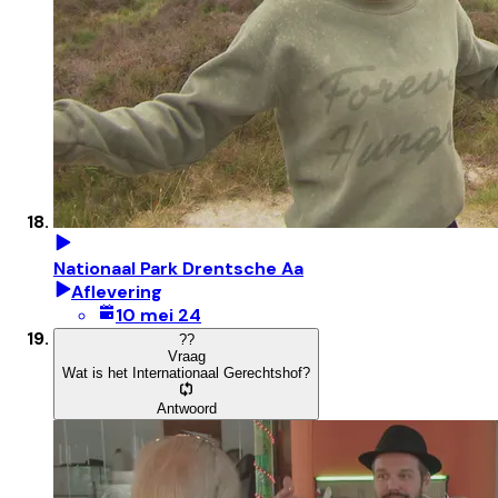
Nationaal Park Drentsche Aa
Aflevering
10 mei 24
?
?
Vraag
Wat is het Internationaal Gerechtshof?
Antwoord