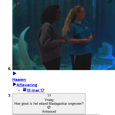
Haaien
Aflevering
13 mei 17
?
?
Vraag
Hoe groot is het eiland Madagaskar ongeveer?
Antwoord