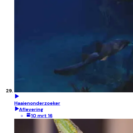
Haaienonderzoeker
Aflevering
10 mrt 16