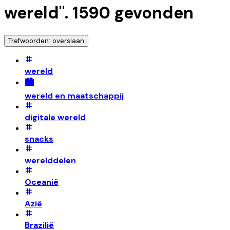
wereld
".
1590
gevonden
Trefwoorden: overslaan
wereld
🏙️
wereld en maatschappij
digitale wereld
snacks
werelddelen
Oceanië
Azië
Brazilië