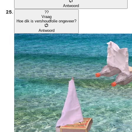
Antwoord
?
?
Vraag
Hoe dik is vershoudfolie ongeveer?
Antwoord