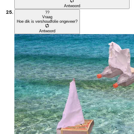
Antwoord
?
?
Vraag
Hoe dik is vershoudfolie ongeveer?
Antwoord