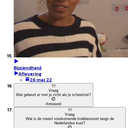
Bijziendheid
Aflevering
26 mei 22
?
?
Vraag
Wat gebeurt er met je zicht als je scheelziet?
Antwoord
?
?
Vraag
Wat is de meest voorkomende krabbensoort langs de
Nederlandse kust?