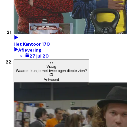
Het Kantoor 170
Aflevering
27 jul 20
?
?
Vraag
Waarom kun je met twee ogen diepte zien?
Antwoord