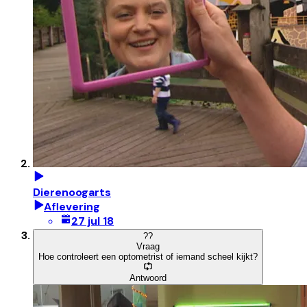
Dierenoogarts
Aflevering
27 jul 18
?
?
Vraag
Hoe controleert een optometrist of iemand scheel kijkt?
Antwoord