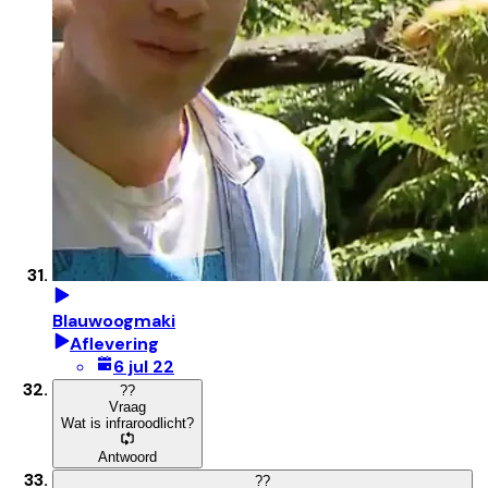
Blauwoogmaki
Aflevering
6 jul 22
?
?
Vraag
Wat is infraroodlicht?
Antwoord
?
?