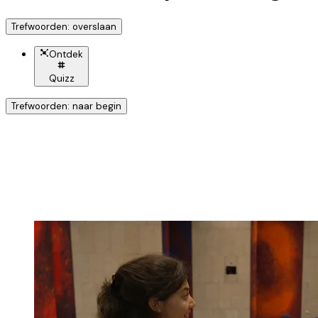
Trefwoorden: overslaan
Ontdek
Quizz
Trefwoorden: naar begin
Ontdek nog meer!
Klik op het trefwoord voo