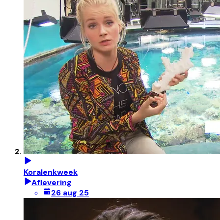
Koralenkweek
Aflevering
26 aug 25