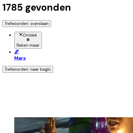
1785
gevonden
Trefwoorden: overslaan
Ontdek
Reken maar
🌌
Mars
Trefwoorden: naar begin
Ontdek nog meer!
Klik op het trefwoord voor meer onderwerpen