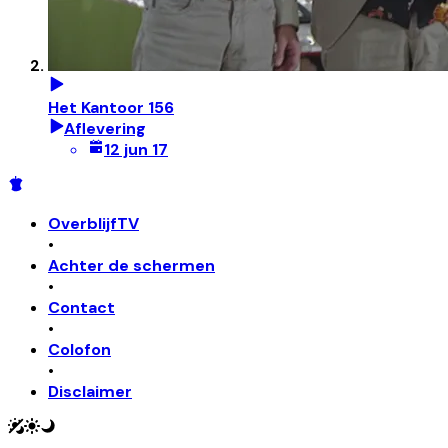
Het Kantoor 156
Aflevering
12 jun 17
OverblijfTV
•
Achter de schermen
•
Contact
•
Colofon
•
Disclaimer