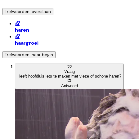
Trefwoorden: overslaan
💇
haren
💇
haargroei
Trefwoorden: naar begin
?
?
Vraag
Heeft hoofdluis iets te maken met vieze of schone haren?
Antwoord