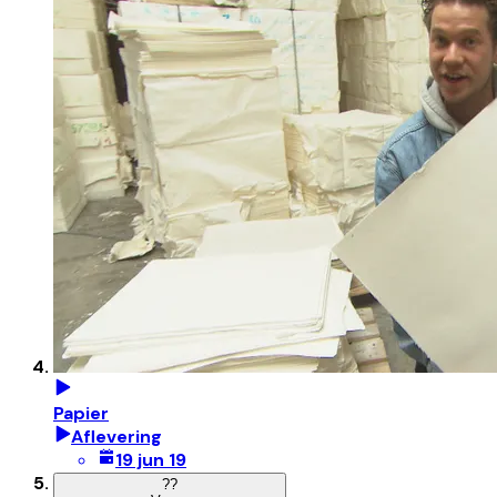
Papier
Aflevering
19 jun 19
?
?