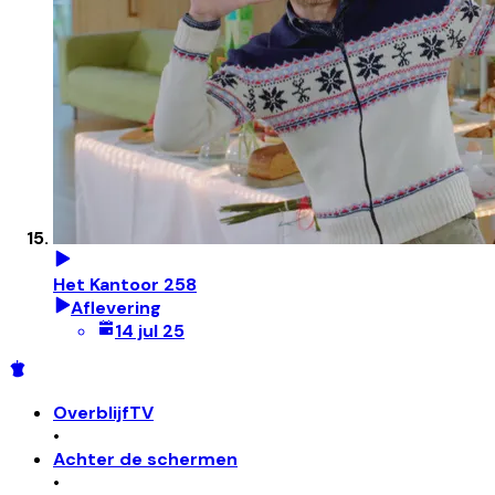
Het Kantoor 258
Aflevering
14 jul 25
OverblijfTV
•
Achter de schermen
•