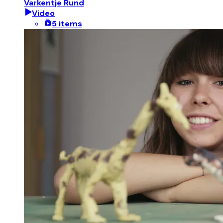
Varkentje Rund
Video
5 items