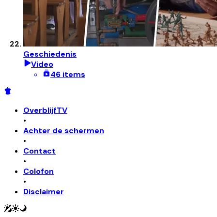
Geschiedenis
Video
46 items
OverblijfTV
•
Achter de schermen
•
Contact
•
Colofon
•
Disclaimer