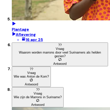
Plantage
Aflevering
16 apr 25
?
?
Vraag
Waarom worden marrons door veel Surinamers als helden
gezien?
Antwoord
?
?
Vraag
Wie was Anton de Kom?
Antwoord
?
?
Vraag
Wie zijn de Marrons in Suriname?
Antwoord